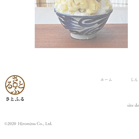
ホーム
らん
site d
©️2020 Hiromitsu Co., Ltd.